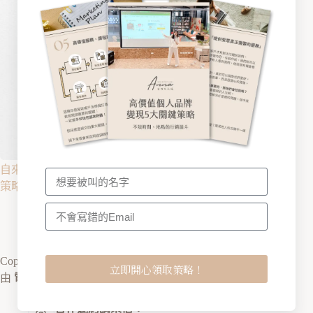
自來客行銷：做對1件事，讓客戶自動找上門！集客行銷
策略
2021-09-05
Copyright © 2026 安娜又怎樣 保留一切權利。｜本網站
立即開心領取策略！
由
電商修煉
與
快找整合顧問
建置維護。
合作邀約請來信：